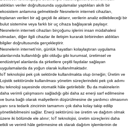
aldıkları veriler doğrultusunda uygulamalar yaptıkları akıllı bir
ekosistem anlamına gelmektedir Nesnelerin interneti cihazları,
toplanan verileri bir ağ geçidi ile aktarır, verilerin analiz edilebileceği bir
bulut sistemine veya farklı bir uç cihaza bağlayarak paylaşır.
Nesnelerin interneti cihazları birçoğunu işlerini insan müdahalesi
olmadan, diğer ilgili cihazlar ile iletişim kurarak birbirinden aldıkları
bilgiler doğrultusunda gerçekleştirir.
Nesnelerin interneti’nin, günlük hayatları kolaylaştıran uygulama
alanlarında kullanıldığı gibi olduğu gibi kurumsal, üretimsel ve
endüstriyel alanlarda da şirketlere çeşitli faydalar sağlayan
uygulamalarda da yoğun olarak kullanılmaktadır.
IoT teknolojisi pek çok sektörde kullanılmakta olup örneğin; Üretim ve
Lojistik sektöründe kullanılması yönetim süreçlerindeki pek çok adımı
bu teknoloji sayesinde otomatik hâle getirilebilir. Bu da makinelerin
daha verimli çalışmasını sağladığı gibi daha az enerji sarf edilmesine
ve buna bağlı olarak maliyetlerin düşürülmesine de yardımcı olmasının
yanı sıra tedarik zincirinin tamamını çok daha kolay takip edilip
yönetilebilmesini sağlar. Enerji sektörünü ise üretim ve dağıtım olmak
üzere iki bölümde ele alınır; IoT teknolojisi, üretim süreçlerini daha
etkili ve verimli hâle getirmesine ek olarak dağıtım işlemlerinin de