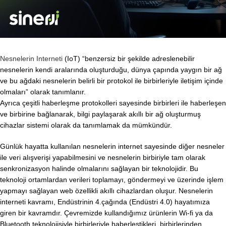
Nesnelerin Interneti
(IoT) “benzersiz bir şekilde adreslenebilir
nesnelerin kendi aralarında oluşturduğu, dünya çapında yaygın bir ağ
ve bu ağdaki nesnelerin belirli bir protokol ile birbirleriyle iletişim içinde
olmaları” olarak tanımlanır.
Ayrıca çeşitli haberleşme protokolleri sayesinde birbirleri ile haberleşen
ve birbirine bağlanarak, bilgi paylaşarak akıllı bir ağ oluşturmuş
cihazlar sistemi olarak da tanımlamak da mümkündür.
Günlük hayatta kullanılan nesnelerin internet sayesinde diğer nesneler
ile veri alışverişi yapabilmesini ve nesnelerin birbiriyle tam olarak
senkronizasyon halinde olmalarını sağlayan bir teknolojidir. Bu
teknoloji ortamlardan verileri toplamayı, göndermeyi ve üzerinde işlem
yapmayı sağlayan web özellikli akıllı cihazlardan oluşur. Nesnelerin
interneti kavramı, Endüstrinin 4.çağında (Endüstri 4.0) hayatımıza
giren bir kavramdır. Çevremizde kullandığımız ürünlerin Wi-fi ya da
Bluetooth teknolojisiyle birbirleriyle haberleştikleri, birbirlerinden