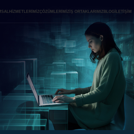
MSAL
HIZMETLERIMIZ
ÇÖZÜMLERIMIZ
İŞ ORTAKLARIMIZ
BLOG
İLETIŞIM