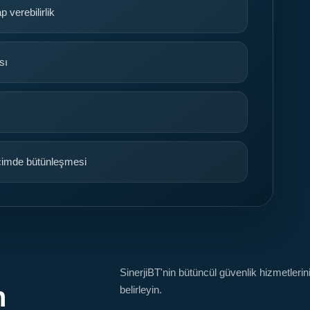
 verebilirlik
sı
biçimde bütünleşmesi
SinerjiBT'nin bütüncül güvenlik hizmetler
n
belirleyin.